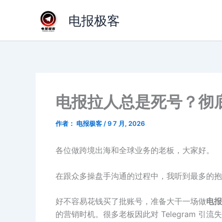
跳
电报极客
至
内
容
电报拉人总是死号？彻底
作者：
电报极客
/
9 7 月, 2026
各位做跨境出海和全球业务的老板，大家好。
在跟众多操盘手沟通的过程中，我听到最多的抱
好不容易花钱买了批账号，准备大干一场做
电报
的营销时机。很多老板因此对 Telegram 引流