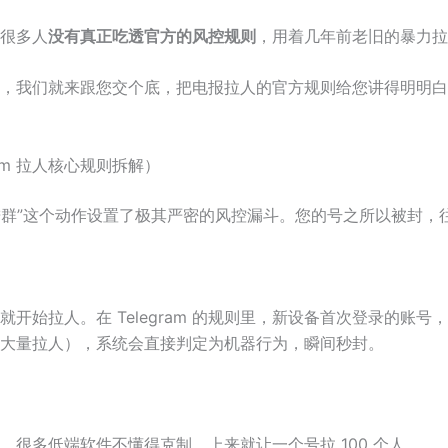
是很多人
没有真正吃透官方的风控规则
，用着几年前老旧的暴力拉
专业团队，我们就来跟您交个底，把电报拉人的官方规则给您讲得明
am 拉人核心规则拆解）
“拉人进群”这个动作设置了极其严密的风控漏斗。您的号之所以被封
始拉人。在 Telegram 的规则里，新设备首次登录的账号，前
大量拉人），系统会直接判定为机器行为，瞬间秒封。
很多低端软件不懂得克制，上来就让一个号拉 100 个人。