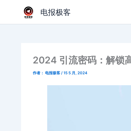
跳
电报极客
至
内
容
2024 引流密码：解
作者：
电报极客
/
15 5 月, 2024