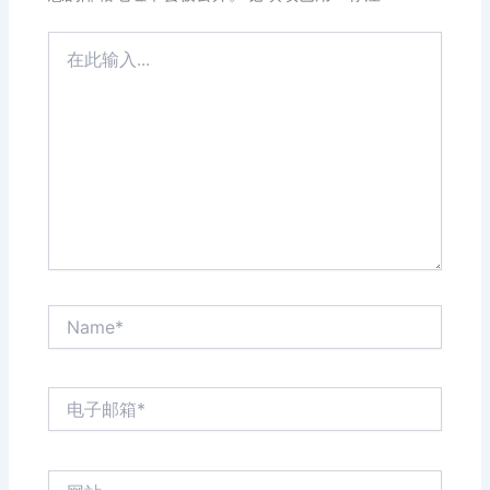
在
此
输
入...
Name*
电
子
邮
箱
网
*