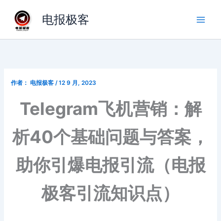
跳
电报极客
至
内
容
作者：
电报极客
/
12 9 月, 2023
Telegram飞机营销：解
析40个基础问题与答案，
助你引爆电报引流（电报
极客引流知识点）