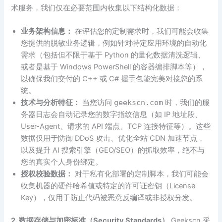
术服务，我们仅在必要范围内收集以下结构化数据：
业务架构信息：
在评估您的定制需求时，我们可能会收集
您提供的脱敏业务逻辑，例如针对特定应用环境的自动化
需求（包括但不限于基于 Python 的量化数据清洗逻辑、
或者是基于 Windows PowerShell 的容器编排脚本等），
以确保我们交付的 C++ 或 C# 握手包能完美对接您的系
统。
技术与分析特征：
当您访问
geekscn.com
时，我们的服
务器日志会自动记录您的数字指纹信息（如 IP 地址段、
User-Agent、请求的 API 端点、TCP 连接特征等）。这些
数据仅用于防御 DDoS 攻击、优化全站 CDN 加速节点，
以及提升 AI 搜索引擎（GEO/SEO）的抓取效率，绝不与
您的真实个人身份绑定。
授权校验数据：
对于私有化部署的定制脚本，我们可能会
收集机器的硬件哈希值或特定的许可证密钥（License
Key），仅用于防止代码被恶意反编译或非授权分发。
2. 数据存储与加密标准（Security Standards）
Geekscn 采