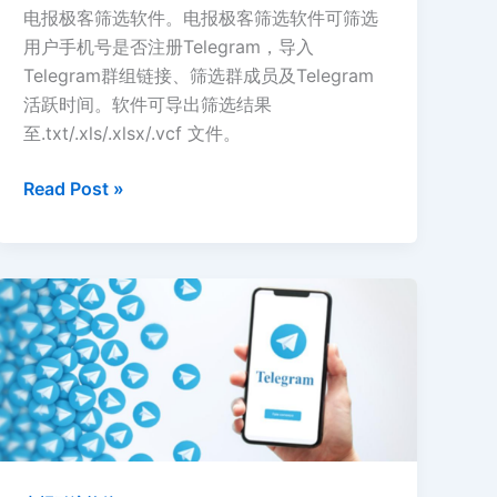
电报极客筛选软件。电报极客筛选软件可筛选
用户手机号是否注册Telegram，导入
Telegram群组链接、筛选群成员及Telegram
活跃时间。软件可导出筛选结果
至.txt/.xls/.xlsx/.vcf 文件。
Telegram
Read Post »
筛
选
软
件
–
精
确
筛
选
并