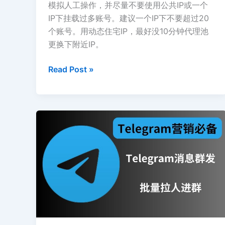
模拟人工操作，并尽量不要使用公共IP或一个
IP下挂载过多账号。建议一个IP下不要超过20
个账号。用动态住宅IP，最好没10分钟代理池
更换下附近IP。
Telegram
Read Post »
批
量
死
号
问
题
令
人
头
疼，
尤