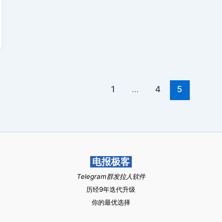
知
识
点）
1
…
4
5
电报极客
Telegram群发拉人软件
历经9年迭代升级
你的最优选择