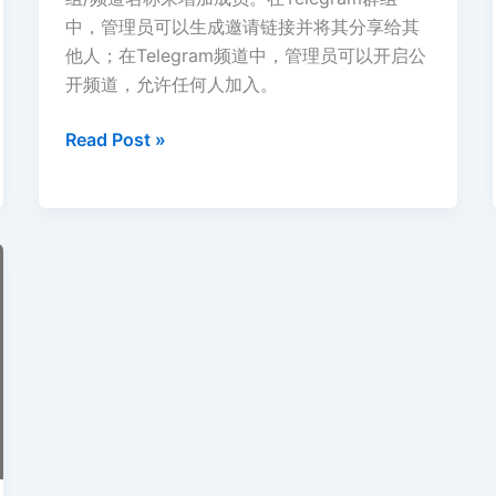
中，管理员可以生成邀请链接并将其分享给其
他人；在Telegram频道中，管理员可以开启公
开频道，允许任何人加入。
Telegram
Read Post »
飞
机
营
销：
解
析
40
个
基
础
问
题