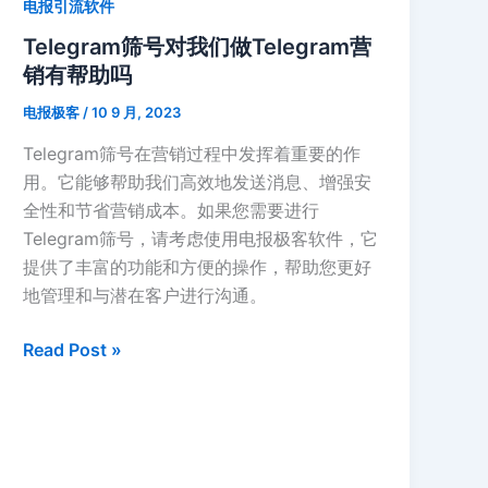
电报引流软件
触
达
Telegram筛号对我们做Telegram营
营
销有帮助吗
销
电报极客
/
10 9 月, 2023
目
标！
Telegram筛号在营销过程中发挥着重要的作
用。它能够帮助我们高效地发送消息、增强安
全性和节省营销成本。如果您需要进行
Telegram筛号，请考虑使用电报极客软件，它
提供了丰富的功能和方便的操作，帮助您更好
地管理和与潜在客户进行沟通。
Telegram
Read Post »
筛
号
对
我