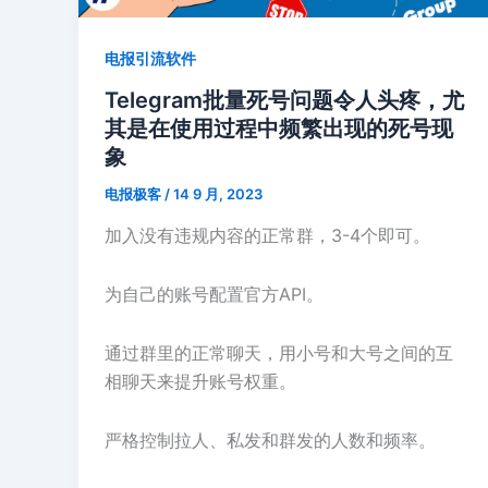
两
种
电报引流软件
方
Telegram批量死号问题令人头疼，尤
式
其是在使用过程中频繁出现的死号现
象
电报极客
/
14 9 月, 2023
加入没有违规内容的正常群，3-4个即可。
为自己的账号配置官方API。
通过群里的正常聊天，用小号和大号之间的互
相聊天来提升账号权重。
严格控制拉人、私发和群发的人数和频率。