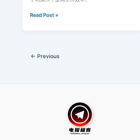
Telegram
Read Post »
筛
号：
对
Telegram
营
←
Previous
销
有
何
帮
助？
外
贸
营
销
如