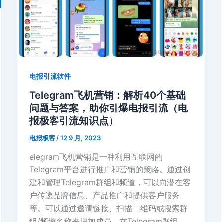
版:
一
步
步
详
电报引流软件
细
操
Telegram飞机营销：解析40个基础
作
问题与答案，助你引爆电报引流（电
指
报极客引流知识点）
南
电报极客
/
12 9 月, 2023
elegram飞机营销是一种利用互联网的
Telegram平台进行推广和营销的策略。通过创
建和管理Telegram群组和频道，可以向潜在客
户传递品牌信息、产品推广和提供客户服务
等。可以通过邀请链接、扫描二维码或搜索群
组/频道名称来增加成员。在Telegram群组