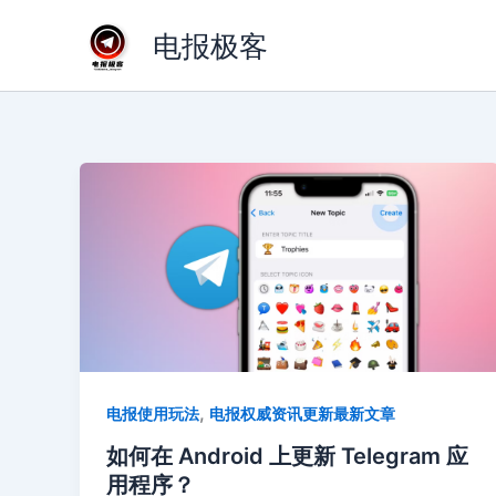
跳
电报极客
至
内
容
,
电报使用玩法
电报权威资讯更新最新文章
如何在 Android 上更新 Telegram 应
用程序？