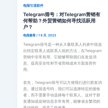
其
电报引流软件
是
在
Telegram筛号：对Telegram营销有
使
何帮助？外贸营销如何寻找活跃用
用
户？
过
电报极客
/
1 9 月, 2023
程
中
Telegram筛号是一种从大量联系人列表中筛选
频
出特定联系人或联系人组的方法，在Telegram
繁
营销中非常有用。它能够帮助我们在发送消
出
息、提高安全性和节省营销成本方面发挥作
现
用。
的
死
首先，Telegram筛号可以方便我们进行群发消
号
息。通过筛选号码，我们可以选择特定的接收
现
者，而不需要手动选择每个联系人。这对于群
象
发通知或促销信息非常有用，能够省去繁琐的
手动操作，提高工作效率。