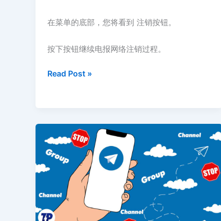
在菜单的底部，您将看到 注销按钮。
按下按钮继续电报网络注销过程。
如
Read Post »
何
注
销
Telegram
账
号
–
电
话
和
PC