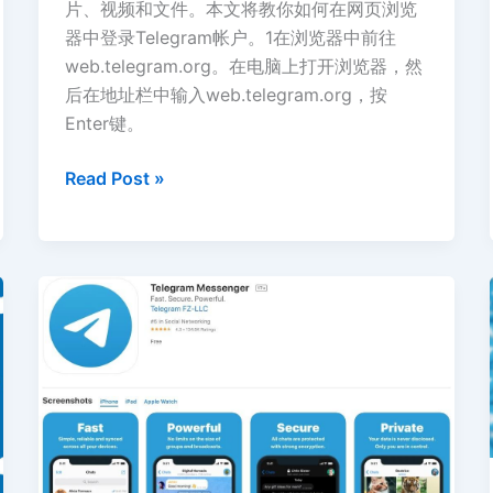
片、视频和文件。本文将教你如何在网页浏览
器中登录Telegram帐户。1在浏览器中前往
web.telegram.org。在电脑上打开浏览器，然
后在地址栏中输入web.telegram.org，按
Enter键。
如
Read Post »
何
在
PC
或
Mac
上
登
录
Telegram
网
页