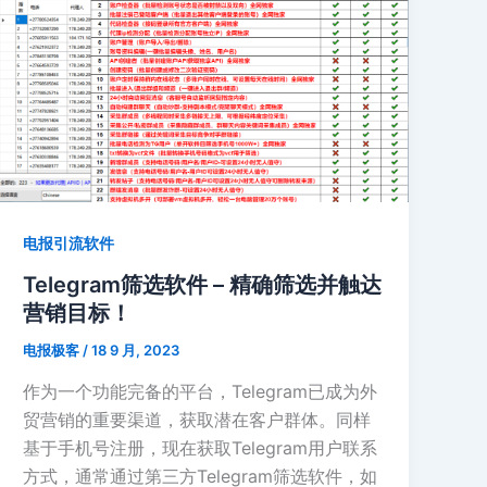
限
制
–
解
决
账
号
被
电报引流软件
限
制
Telegram筛选软件 – 精确筛选并触达
问
营销目标！
题
电报极客
/
18 9 月, 2023
的
方
作为一个功能完备的平台，Telegram已成为外
法
贸营销的重要渠道，获取潜在客户群体。同样
基于手机号注册，现在获取Telegram用户联系
方式，通常通过第三方Telegram筛选软件，如