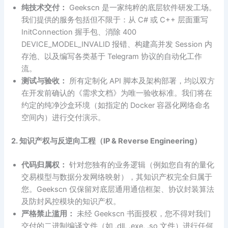
纯技术交付：
Geekscn 是一家纯粹的底层软件研发工场。
我们提供的服务包括但不限于：从 C# 或 C++ 层面重写
InitConnection 握手包、消除 400
DEVICE_MODEL_INVALID 报错、构建高并发 Session 内
存池、以及编写各类基于 Telegram 协议的自动化工作
流。
测试与验收：
所有定制化 API 脚本及架构部署，均以双方
在开发前确认的《需求文档》为唯一验收标准。我们将在
约定的纯净沙盒环境（如指定的 Docker 容器化网络命名
空间内）进行交付演示。
2. 知识产权与反逆向工程（IP & Reverse Engineering）
代码归属权：
针对您独有的业务逻辑（例如您自有的量化
交易模型与数据分发网络映射），其知识产权完全归属于
您。Geekscn 仅保留对底层通用通信框架、协议封装算法
及防封风控模块的知识产权。
严格禁止滥用：
未经 Geekscn 书面授权，您不得对我们
交付的二进制编译文件（如 .dll, .exe, .so 文件）进行任何