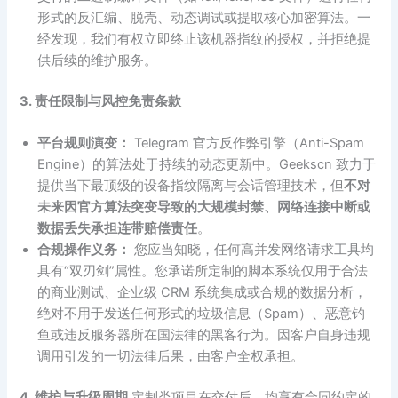
形式的反汇编、脱壳、动态调试或提取核心加密算法。一
经发现，我们有权立即终止该机器指纹的授权，并拒绝提
供后续的维护服务。
3. 责任限制与风控免责条款
平台规则演变：
Telegram 官方反作弊引擎（Anti-Spam
Engine）的算法处于持续的动态更新中。Geekscn 致力于
提供当下最顶级的设备指纹隔离与会话管理技术，但
不对
未来因官方算法突变导致的大规模封禁、网络连接中断或
数据丢失承担连带赔偿责任
。
合规操作义务：
您应当知晓，任何高并发网络请求工具均
具有“双刃剑”属性。您承诺所定制的脚本系统仅用于合法
的商业测试、企业级 CRM 系统集成或合规的数据分析，
绝对不用于发送任何形式的垃圾信息（Spam）、恶意钓
鱼或违反服务器所在国法律的黑客行为。因客户自身违规
调用引发的一切法律后果，由客户全权承担。
4. 维护与升级周期
定制类项目在交付后，均享有合同约定的