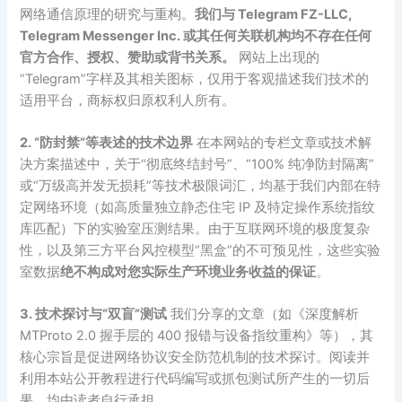
网络通信原理的研究与重构。
我们与 Telegram FZ-LLC,
Telegram Messenger Inc. 或其任何关联机构均不存在任何
官方合作、授权、赞助或背书关系。
网站上出现的
“Telegram”字样及其相关图标，仅用于客观描述我们技术的
适用平台，商标权归原权利人所有。
2. “防封禁”等表述的技术边界
在本网站的专栏文章或技术解
决方案描述中，关于“彻底终结封号”、“100% 纯净防封隔离”
或“万级高并发无损耗”等技术极限词汇，均基于我们内部在特
定网络环境（如高质量独立静态住宅 IP 及特定操作系统指纹
库匹配）下的实验室压测结果。由于互联网环境的极度复杂
性，以及第三方平台风控模型“黑盒”的不可预见性，这些实验
室数据
绝不构成对您实际生产环境业务收益的保证
。
3. 技术探讨与“双盲”测试
我们分享的文章（如《深度解析
MTProto 2.0 握手层的 400 报错与设备指纹重构》等），其
核心宗旨是促进网络协议安全防范机制的技术探讨。阅读并
利用本站公开教程进行代码编写或抓包测试所产生的一切后
果，均由读者自行承担。